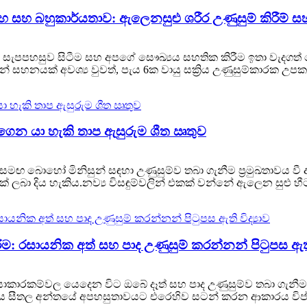
තිලාභ සහ බහුකාර්යතාව: ඇලෙනසුළු ශරීර උණුසුම් කිරී
සැපපහසුව සිටීම සහ අපගේ සෞඛ්‍යය සහතික කිරීම ඉතා වැදගත් ව
 සහනයක් අවශ්‍ය වුවත්, පැය 6ක වායු සක්‍රිය උණුසුම්කාරක උපකා
 ගෙන යා හැකි තාප ඇසුරුම ශීත ඍතුව
 සමඟ බොහෝ මිනිසුන් සඳහා උණුසුම්ව තබා ගැනීම ප්‍රමුඛතාවය ව
් ලබා දිය හැකිය.නව්‍ය විසඳුම්වලින් එකක් වන්නේ ඇලෙන සුළු හීට
ම: රසායනික අත් සහ පාද උණුසුම් කරන්නන් පිටුපස ඇති 
‍රියාකාරකම්වල යෙදෙන විට ඔබේ දෑත් සහ පාද උණුසුම්ව තබා ගැන
දනය සීතල අන්තයේ අපහසුතාවයට එරෙහිව සටන් කරන ආකාරය විප