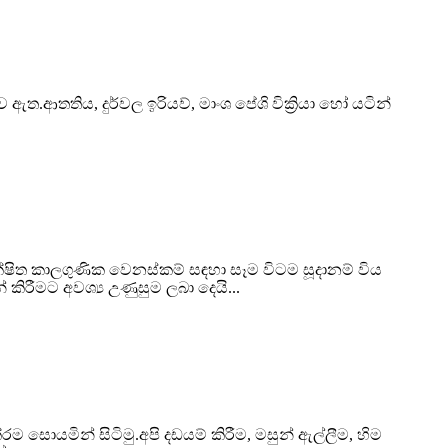
ආතතිය, දුර්වල ඉරියව්, මාංශ පේශි වික්‍රියා හෝ යටින්
ිත කාලගුණික වෙනස්කම් සඳහා සෑම විටම සූදානම් විය
රීමට අවශ්‍ය උණුසුම ලබා දෙයි...
 සොයමින් සිටිමු.අපි දඩයම් කිරීම, මසුන් ඇල්ලීම, හිම