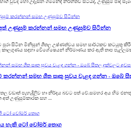
ාගී වුවද හෝ උදෑසන ගමනේදී නිර්භීතව සිටියද, උණුසුම් පාද සෑදේ
ත් උණුසුම් කරන්නන් සමඟ උණුසුම්ව සිටින්න
පුරා සිටින මිනිසුන් ශීතල උෂ්ණත්වය සමඟ සාර්ථකව කටයුතු කිර
තල කාලගුණය සඳහා විෙශේෂෙයන් නිර්මාණය කර ඇති තාප පැල්ලමක 
 කරන්නන් සමඟ ශීත සෘතු සුවය වැළඳ ගන්න - ඔබේ සී
සීතල වඩාත් පැහැදිලිව හා නිර්දය බවට පත් වේ.සමහර අය හිම එන
 අත් උණුසුම්කාරක සහ ...
දැමිය හැකි ටෝ වෝමර් තොග