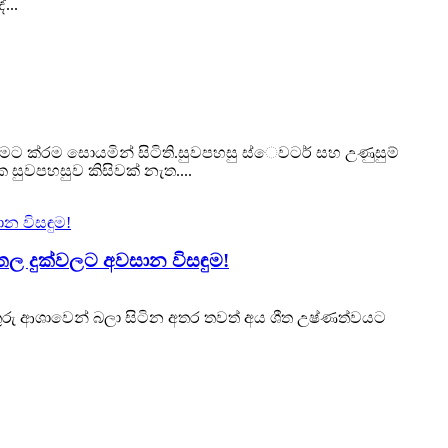
...
ීමට ක්රම සොයමින් සිටිති.සුවපහසු ස්ෙවටර් සහ උණුසුම්
සුවපහසුව කිසිවක් නැත....
තල දුක්වලට අවසාන විසඳුම!
තුරු ආශාවෙන් බලා සිටින අතර තවත් අය ශීත උෂ්ණත්වයට