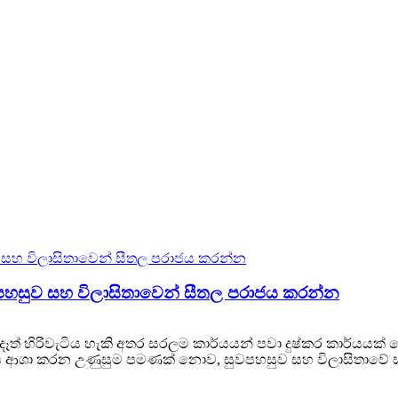
සුවපහසුව සහ විලාසිතාවෙන් සීතල පරාජය කරන්න
ත් හිරිවැටිය හැකි අතර සරලම කාර්යයන් පවා දුෂ්කර කාර්යයක් ලෙස
ආශා කරන උණුසුම පමණක් නොව, සුවපහසුව සහ විලාසිතාවේ ස්පර්