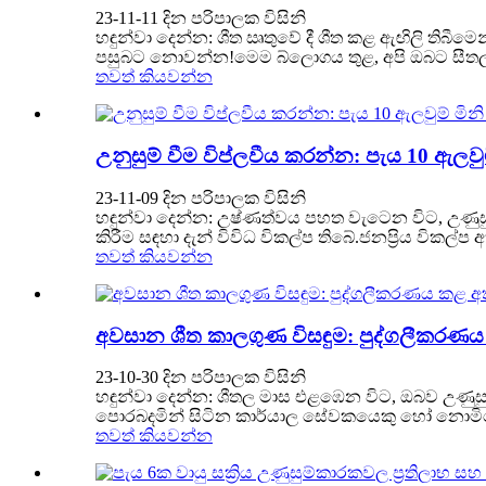
23-11-11 දින පරිපාලක විසිනි
හඳුන්වා දෙන්න: ශීත ඍතුවේ දී ශීත කළ ඇඟිලි තිබීම
පසුබට නොවන්න!මෙම බ්ලොගය තුළ, අපි ඔබට සීතල ඇඟි
තවත් කියවන්න
උනුසුම් වීම විප්ලවීය කරන්න: පැය 10 ඇල
23-11-09 දින පරිපාලක විසිනි
හඳුන්වා දෙන්න: උෂ්ණත්වය පහත වැටෙන විට, උණුස
කිරීම සඳහා දැන් විවිධ විකල්ප තිබේ.ජනප්‍රිය විකල
තවත් කියවන්න
අවසාන ශීත කාලගුණ විසඳුම: පුද්ගලීකරණය 
23-10-30 දින පරිපාලක විසිනි
හඳුන්වා දෙන්න: ශීතල මාස එළඹෙන විට, ඔබව උණුසු
පොරබදමින් සිටින කාර්යාල සේවකයෙකු හෝ නොමිලේ ශී
තවත් කියවන්න