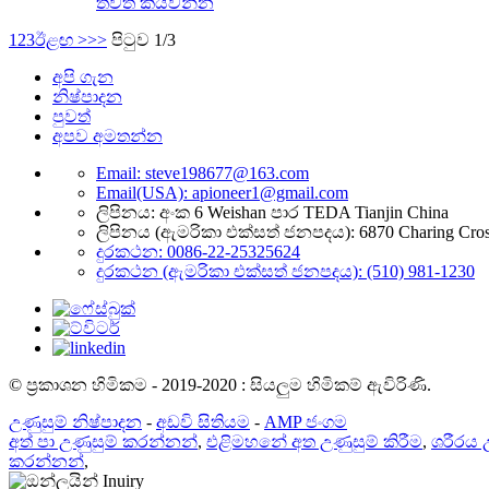
තවත් කියවන්න
1
2
3
ඊළඟ >
>>
පිටුව 1/3
අපි ගැන
නිෂ්පාදන
පුවත්
අපව අමතන්න
Email: steve198677@163.com
Email(USA): apioneer1@gmail.com
ලිපිනය: අංක 6 Weishan පාර TEDA Tianjin China
ලිපිනය (ඇමරිකා එක්සත් ජනපදය): 6870 Charing Cross
දුරකථන: 0086-22-25325624
දුරකථන (ඇමරිකා එක්සත් ජනපදය): (510) 981-1230
© ප්‍රකාශන හිමිකම - 2019-2020 : සියලුම හිමිකම් ඇවිරිණි.
උණුසුම් නිෂ්පාදන
-
අඩවි සිතියම
-
AMP ජංගම
අත් පා උණුසුම් කරන්නන්
,
එළිමහනේ අත උණුසුම් කිරීම
,
ශරීරය උ
කරන්නන්
,