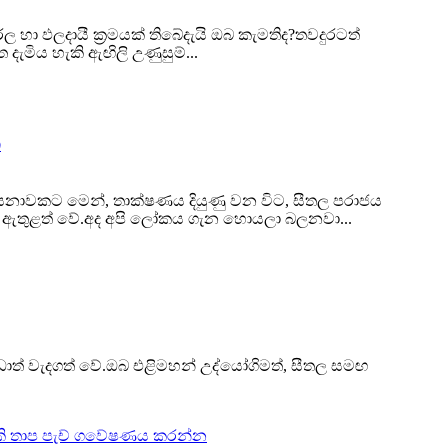
 හා ඵලදායී ක්‍රමයක් තිබේදැයි ඔබ කැමතිද?තවදුරටත්
මිය හැකි ඇඟිලි උණුසුම්...
න
සනාවකට මෙන්, තාක්ෂණය දියුණු වන විට, සීතල පරාජය
 වෝමර් ඇතුළත් වේ.අද අපි ලෝකය ගැන හොයලා බලනවා...
ඩාත් වැදගත් වේ.ඔබ එළිමහන් උද්යෝගිමත්, සීතල සමඟ