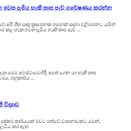
ම් සහ ඉවත දැමිය හැකි තාප පැච් ගවේෂණය කරන්න
ේ.අපි ශීත ඍතු ත්‍රාසජනක ගමනක් සඳහා එළිමහනට යමින්
ර කළ හැක.ඉවත දැමිය හැකි තාප පැච් ...
ී ඇත.මෙම අවස්ථාවෙහිදී, අතේ ගෙන යා හැකි තාප
රය, බහුකාර්ය ...
විද්‍යාව
ීම දුෂ්කර කාර්යයක් බවට පත්වේ.වාසනාවකට මෙන්,
්ලවීය කර ඇත.