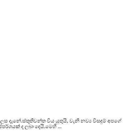
 දැනේ.ස්තුතිවන්ත විය යුතුයි, වැනි නව්‍ය විසඳුම් අපගේ
ශයක් ද ලබා දෙයි.මෙහි ...