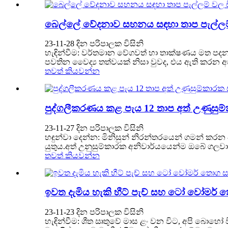
බෙල්ලේ වේදනාව සහනය සඳහා තාප පැල්ලම් ව
23-11-28 දින පරිපාලක විසිනි
හැඳින්වීම: වර්තමාන වේගවත් හා තාක්ෂණය මත පදනම්
පවතින වෛද්‍ය තත්වයක් නිසා වුවද, එය ඇති කරන
තවත් කියවන්න
පුද්ගලීකරණය කළ පැය 12 තාප අත් උණුසුම්ක
23-11-27 දින පරිපාලක විසිනි
හඳුන්වා දෙන්න: මිනිසුන් නිරන්තරයෙන් ගමන් ක
යුතුය.අත් උනුසුම්කාරක අනිවාර්යයෙන්ම ඔබේ ගලවා 
තවත් කියවන්න
ඉවත දැමිය හැකි හීට් පැච් සහ ටෝ වෝමර
23-11-23 දින පරිපාලක විසිනි
හැඳින්වීම: ශීත ඍතුවේ මාස ළං වන විට, අපි බොහෝ ව