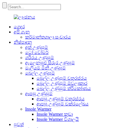
ගෙදර
අපි ගැන
කර්මාන්තශාලා සංචාරය
නිෂ්පාදන
අත් උණුසුම්
ටෝ වෝමර්
ශරීරය උණුසුම්
ඇලෙනසුළු සිරුර උණුසුම්
මැලියම් මිනි උණුසුම්
බෙල්ල උණුසුම්
බෙල්ල උණුසුම් චතුරස්රය
බෙල්ල උණුසුම් ඕවලාකාර
බෙල්ල උණුසුම් ත්රිකෝණය
ආපසු උණුසුම්
ආපසු උණුසුම් චතුරස්රය
ආපසු උණුසුම් චක්රලේඛය
Insole Warmer
Insole Warmer කුඩා
Insole Warmer විශාලයි
පුවත්