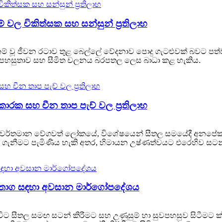
ල චිකිත්සක සහ සන්සුන් ප්‍රතිලාභ
 වූ ජීවන රටාව තුළ බෙල්ලේ වේදනාව පොදු ගැටළුවක් බවට පත්ව ඇත.
 අපහසුතාව සහ සීමිත චලනය බරපතල ලෙස බාධා කළ හැකිය.
ාරක සහ චීන තාප පැච් වල ප්‍රතිලාභ
රන වර්තමාන වේගවත් ලෝකයේ, විශේෂයෙන් සීතල සමයේදී අනපේක්ෂ
ගැනීමට පැමිණිය හැකි අතර, හිමායන උෂ්ණත්වයට එරෙහිව සටන් කි
් තොග සඳහා අවසාන මාර්ගෝපදේශය
ිට සීතල සමඟ සටන් කිරීමට සහ උණුසුම් හා සුවපහසුව සිටීමට ක්රම