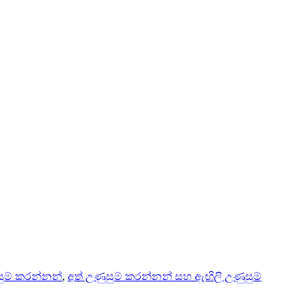
සුම් කරන්නන්
,
අත් උණුසුම් කරන්නන් සහ ඇඟිලි උණුසුම්