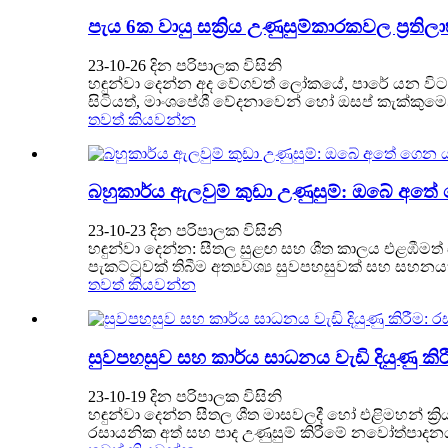
පැය 6ක වායු සක්‍රිය උණුසුම්කාරකවල ප්‍ර
23-10-26 දින පරිපාලක විසිනි
හඳුන්වා දෙන්න අද වේගවත් ලෝකයේ, පාරේ යන විට 
සිටියත්, මාංශපේශී වේදනාවෙන් හෝ ඔසප් කැක්කුමෙන්
තවත් කියවන්න
බහුකාර්ය ඇලවුම් කුඩා උණුසුම්: ඔබේ අතේ
23-10-23 දින පරිපාලක විසිනි
හඳුන්වා දෙන්න: සීතල සුළඟ සහ ශීත කාලය එළඹීමත්
පැකට්ටුවක් තිබීම අත්‍යවශ්‍ය සුවපහසුවක් සහ සහනයක
තවත් කියවන්න
සුවපහසුව සහ කාර්ය සාධනය වැඩි දියුණු කිරී
23-10-19 දින පරිපාලක විසිනි
හඳුන්වා දෙන්න සීතල ශීත මාසවලදී හෝ එළිමහන් ක්
රසායනික අත් සහ පාද උණුසුම් කිරීමේ නවෝත්පා