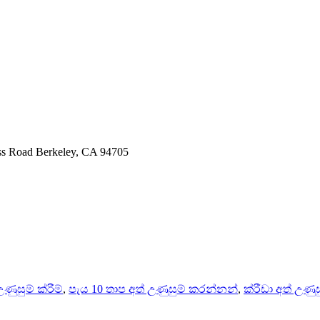
 Road Berkeley, CA 94705
ණුසුම් ක්රීම්
,
පැය 10 තාප අත් උණුසුම් කරන්නන්
,
ක්රීඩා අත් උණු