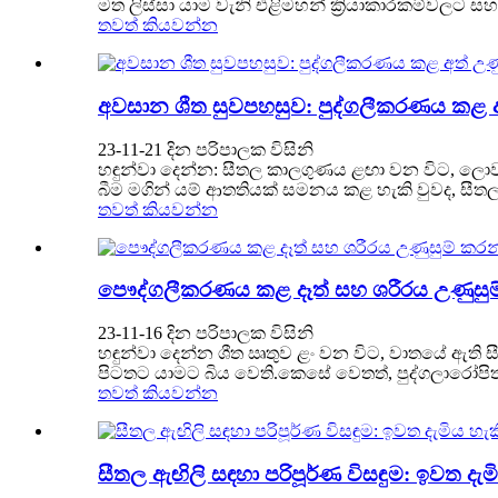
මත ලිස්සා යාම වැනි එළිමහන් ක්‍රියාකාරකම්වලට සහභ
තවත් කියවන්න
අවසාන ශීත සුවපහසුව: පුද්ගලීකරණය කළ අ
23-11-21 දින පරිපාලක විසිනි
හඳුන්වා දෙන්න: සීතල කාලගුණය ළඟා වන විට, ලොව 
බීම මගින් යම් ආතතියක් සමනය කළ හැකි වුවද, සී
තවත් කියවන්න
පෞද්ගලීකරණය කළ දෑත් සහ ශරීරය උණුසුම්
23-11-16 දින පරිපාලක විසිනි
හඳුන්වා දෙන්න ශීත ඍතුව ළං වන විට, වාතයේ ඇති 
පිටතට යාමට බිය වෙති.කෙසේ වෙතත්, පුද්ගලාරෝපිත
තවත් කියවන්න
සීතල ඇඟිලි සඳහා පරිපූර්ණ විසඳුම: ඉවත 