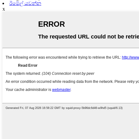
ඊමේල් යවන්න
x