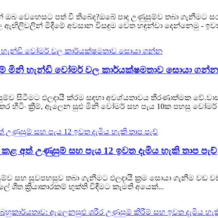
ෙන් ඔබ වෙහෙසට පත් වී තිබේද?ඔබේ පාද උණුසුම්ව තබා ගැනීමට සරල
ලිවලින් මිදීමේ අවසාන විසඳුම වෙත හඳුන්වා දෙන්නෙමු - ඉවත දැ
වුම් මිනි හැන්ඩි වෝමර් වල කාර්යක්ෂමතාව සොයා ගන්
ුම්ව සිටීමට ඵලදායී ක්රම සඳහා අවශ්යතාවය තීරණාත්මක වේ.වා
්ප අතර හීටිං ක්‍රීම්, ඇලෙන සුළු මිනි වෝමර් සහ පැය 10ක පහසු
කළ අත් උණුසුම් සහ පැය 12 ඉවත දැමිය හැකි තාප පැච්
ම්ව සහ සුවපහසුව තබා ගැනීමට ඵලදායී ක්‍රම සොයා ගැනීම වඩ ව
ත ක්‍රියාකාරකම් භුක්ති විඳීමට කැමති අයෙක්...