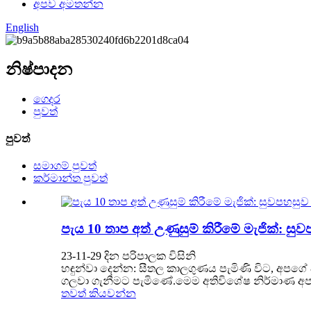
අපව අමතන්න
English
නිෂ්පාදන
ගෙදර
පුවත්
පුවත්
සමාගම් පුවත්
කර්මාන්ත පුවත්
පැය 10 තාප අත් උණුසුම් කිරීමේ මැජික්: 
23-11-29 දින පරිපාලක විසිනි
හඳුන්වා දෙන්න: සීතල කාලගුණය පැමිණි විට, අපගේ දෑ
ගලවා ගැනීමට පැමිණේ.මෙම අතිවිශේෂ නිර්මාණ අප 
තවත් කියවන්න